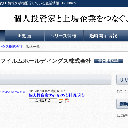
IR情報を積極配信している企業情報 - IR Times
個人投資家と上場企業をつなぐ、リレーションサービス。
ングス株式会社
> 動画一覧
IR動画
リリース情報
適時開示情報
フイルムホールディングス株式会社
富士フイルムホールデ
ィングス株式会社 会
社詳細情報
リ
2010/09/08 再生時間 68:07
まだリリ
個人投資家のための会社説明会
適
IR
P
会社説明会
DF
動
まだ適時
資
画
料
ス
あ
ラ