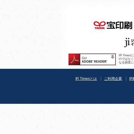
IR Ti
のではなく
なる損害に
IR Timesとは
ご利用企業
I