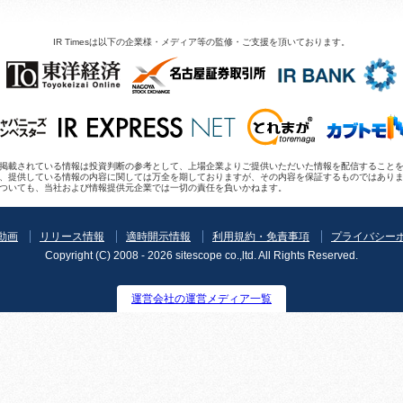
り
イ
ド
IR Timesは以下の企業様・メディア等の監修・ご支援を頂いております。
あ
り
mesに掲載されている情報は投資判断の参考として、上場企業よりご提供いただいた情報を配信するこ
、提供している情報の内容に関しては万全を期しておりますが、その内容を保証するものではあり
ついても、当社および情報提供元企業では一切の責任を負いかねます。
R動画
リリース情報
適時開示情報
利用規約・免責事項
プライバシー
Copyright (C) 2008 - 2026 sitescope co.,ltd. All Rights Reserved.
運営会社の運営メディア一覧