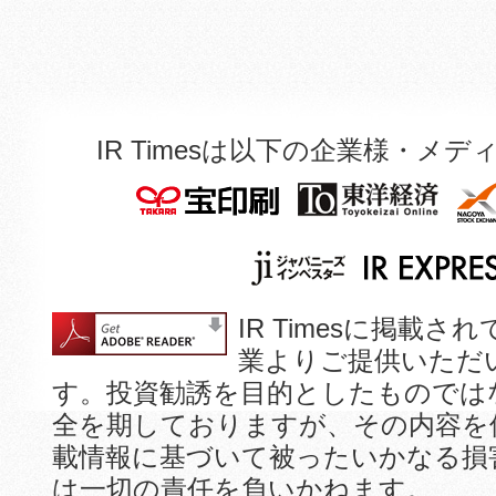
IR
P
会社説明会
DF
動
資
画
料
ス
あ
ラ
り
イ
ド
IR Timesは以下の企業様・
あ
り
IR Timesに掲
業よりご提供いただ
す。投資勧誘を目的としたものでは
全を期しておりますが、その内容を
載情報に基づいて被ったいかなる損
は一切の責任を負いかねます。