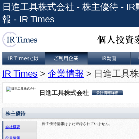
日進工具株式会社 - 株主優待 -
報 - IR Times
個人投資家と上場企業をつな
IR Times
>
企業情報
> 日進工具株
IR Timesとは
ご利用企業
IR動画
日進工具株式会社
日進工具株式会社 会
社詳細情報
株主優待
株主優待情報はまだ登録されていません。
会社概要
役員情報