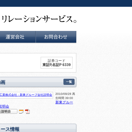
運営会社
お問い合せ
証券コード
東証P,名証P 6339
動画
一覧
2010/09/28 再
生時間 39:00
新東グルー
説明会
IR
P
明会
DF
動
資
リース情報
画