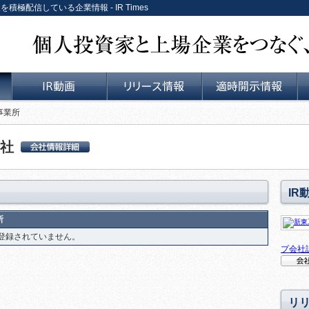
を積極配信している企業情報 - IR Times
個人投資家と上場企業をつなぐ、リレーションサービス。
事業所
IR動画
リリース情報
適時開示情報
社
新東工業株式会社 会
社詳細情報
IR
所
登録されていません。
プ会社
会社説
リ