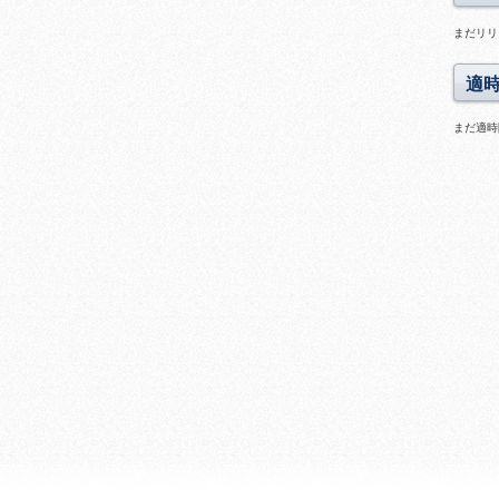
まだリリ
適
まだ適時