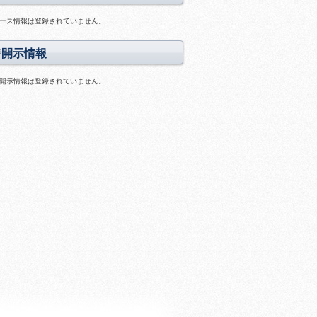
料
ス
あ
ラ
ース情報は登録されていません。
り
イ
ド
時開示情報
あ
り
開示情報は登録されていません。