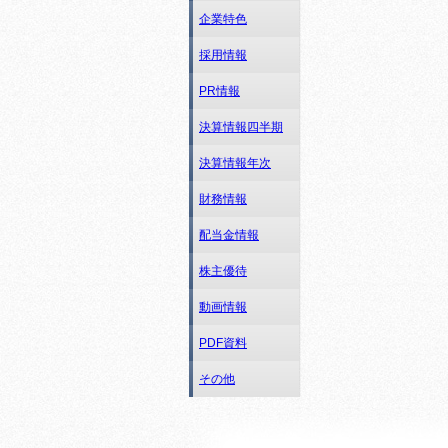
企業特色
採用情報
PR情報
決算情報四半期
決算情報年次
財務情報
配当金情報
株主優待
動画情報
PDF資料
その他