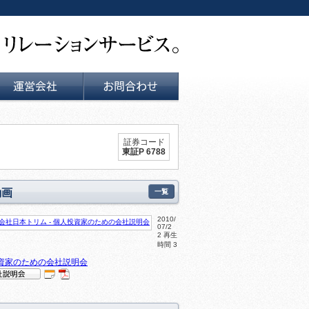
運営会社
お問い合せ
証券コード
東証P 6788
動画
一覧
2010/
07/2
2 再生
時間 3
資家のための会社説明会
IR
P
明会
DF
動