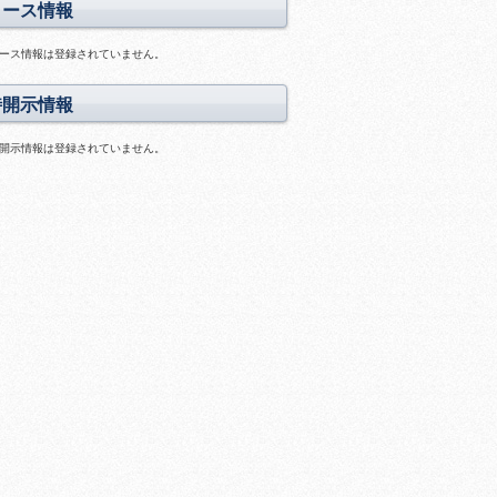
資
リース情報
画
料
ス
あ
ラ
ース情報は登録されていません。
り
イ
ド
時開示情報
あ
り
開示情報は登録されていません。