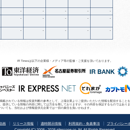
-
-
-
-
-
-
-
-
-
-
-
-
-
-
-
IR Timesは以下の企業様・メディア等の監修・ご支援を頂いております。
mesに掲載されている情報は投資判断の参考として、上場企業よりご提供いただいた情報を配信するこ
、提供している情報の内容に関しては万全を期しておりますが、その内容を保証するものではあり
ついても、当社および情報提供元企業では一切の責任を負いかねます。
R動画
リリース情報
適時開示情報
利用規約・免責事項
プライバシー
Copyright (C) 2008 - 2026 sitescope co.,ltd. All Rights Reserved.