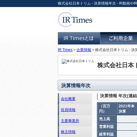
株式会社日本トリム - 決算情報年次 - IR動画やIR
IR Times
>
企業情報
> 株式会社日本トリム - 
IR Timesとは
ご利用企業
株式会社日本
決算情報年次
決算情報 年次(連結
会社概要
（百万
2021年本
役員情報
円）
決算
売上高
主要事業所
営業利益
株主情報
経常利益