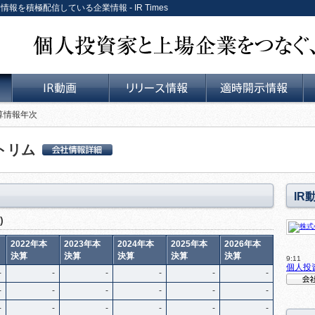
情報を積極配信している企業情報 - IR Times
個人投資家と上場企業をつなぐ、リレーションサービス。
決算情報年次
IR動画
リリース情報
適時開示情報
トリム
株式会社日本トリ
ム 会社詳細情報
IR
)
2022年本
2023年本
2024年本
2025年本
2026年本
決算
決算
決算
決算
決算
9:11
個人投
-
-
-
-
-
-
-
-
-
-
-
-
会社説
-
-
-
-
-
-