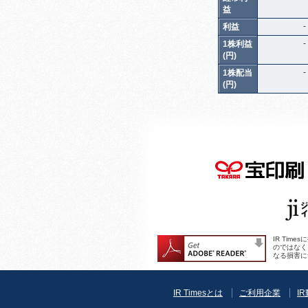
益
-
利益
-
1株利益
(円)
-
1株配当
(円)
IR Ti
のではなく
なる損害に
IR Timesとは
ご利用企業
I