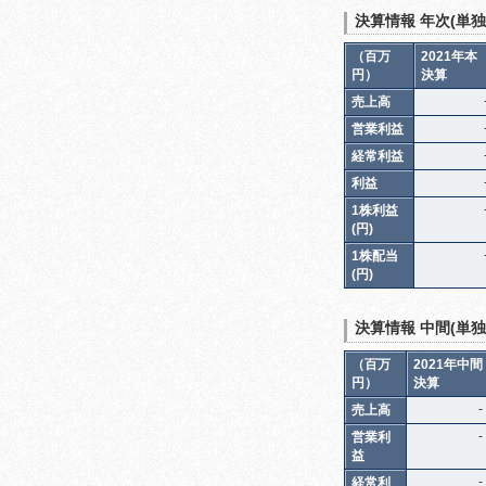
決算情報 年次(単独
（百万
2021年本
円）
決算
売上高
営業利益
経常利益
利益
1株利益
(円)
1株配当
(円)
決算情報 中間(単独
（百万
2021年中間
円）
決算
-
売上高
-
営業利
益
-
経常利