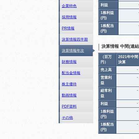
利益
企業特色
1株利益
採用情報
(円)
1株配当
PR情報
(円)
決算情報四半期
決算情報 中間(連結
決算情報年次
（百万
2021年中間
財務情報
円）
決算
-
売上高
配当金情報
-
営業利
益
株主優待
-
経常利
動画情報
益
-
利益
PDF資料
-
1株利益
(円)
その他
-
1株配当
(円)