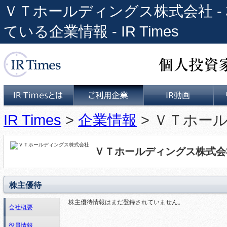
ＶＴホールディングス株式会社 - 
ている企業情報 - IR Times
個人投資家と上場企業をつな
IR Times
>
企業情報
> ＶＴホー
IR Timesとは
ご利用企業
IR動画
ＶＴホールディングス株式会
株主優待
株主優待情報はまだ登録されていません。
会社概要
役員情報