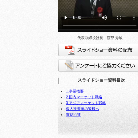
代表取締役社長 渡部 秀敏
スライドショー資料の配布
アンケートにご協力ください
スライドショー資料目次
1.事業概要
2.国内マーケット戦略
3.アジアマーケット戦略
個人投資家の皆様へ
質疑応答