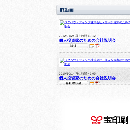
IR動画
2012/01/25 再生時間 48:12
個人投資家のための会社説明会
IR
P
講演
DF
動
資
画
料
ス
あ
ラ
2010/10/14 再生時間 46:05
り
個人投資家のための会社説明会
イ
ド
あ
IR
P
会社説明会
り
DF
動
資
画
料
ス
あ
ラ
り
イ
ド
あ