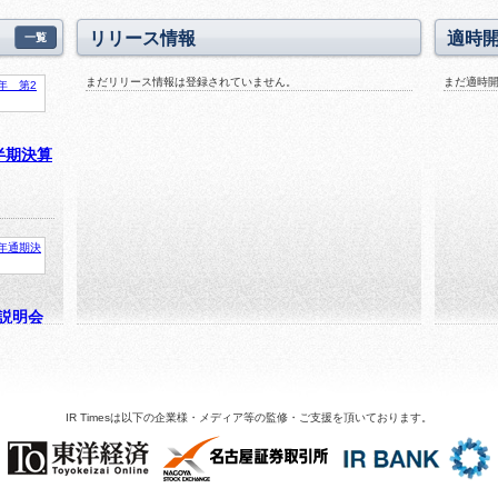
リリース情報
適時
一覧
まだリリース情報は登録されていません。
まだ適時
半期決算
算説明会
IR Timesは以下の企業様・メディア等の監修・ご支援を頂いております。
月期 第