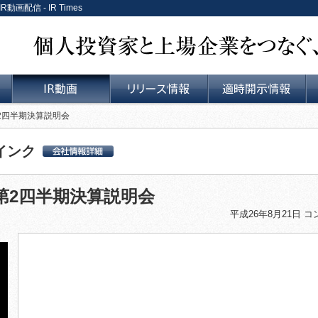
画配信 - IR Times
個人投資家と上場企業をつなぐ、リレーションサービス。
2四半期決算説明会
IR動画
リリース情報
適時開示情報
インク
アキュセラ・イン
ク 会社詳細情報
第2四半期決算説明会
平成26年8月21日