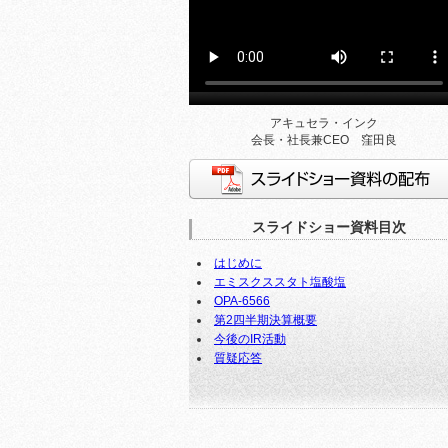
アキュセラ・インク
会長・社長兼CEO 窪田良
スライドショー資料の配布
スライドショー資料目次
はじめに
エミスクススタト塩酸塩
OPA-6566
第2四半期決算概要
今後のIR活動
質疑応答