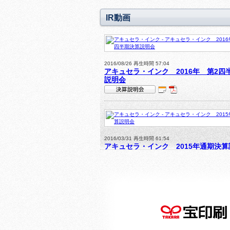
IR動画
2016/08/26 再生時間 57:04
アキュセラ・インク 2016年 第2四
説明会
IR
P
決算説明会
DF
動
資
画
料
ス
あ
ラ
2016/03/31 再生時間 61:54
り
アキュセラ・インク 2015年通期決
イ
ド
あ
IR
P
決算説明会
り
DF
動
資
画
料
ス
あ
ラ
2015/09/01 再生時間 55:51
り
アキュセラ・インク ２０１５年１２
イ
２四半期決算説明会
ド