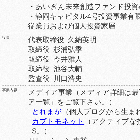
・あいぎん未来創造ファンド投資
・静岡キャピタル4号投資事業有
従業員および個人投資家層
役員
代表取締役 久納英明
取締役 杉浦弘季
取締役 今井雅人
取締役 池谷大輔
監査役 川口浩史
事業内容
メディア事業（メディア詳細は最
ア一覧」をご覧下さい。）
とれまが
（個人ブログから生ま
カブトモネット
（アクティブな
S。）