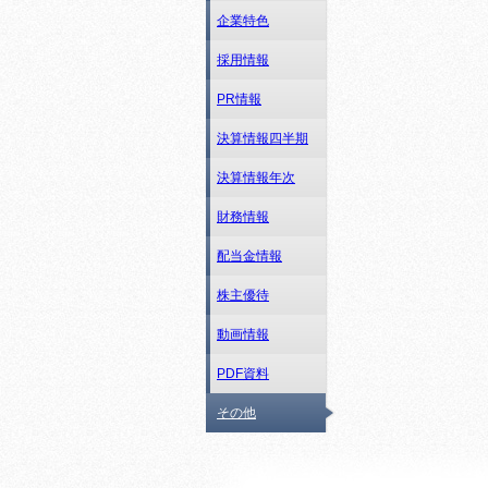
企業特色
採用情報
PR情報
決算情報四半期
決算情報年次
財務情報
配当金情報
株主優待
動画情報
PDF資料
その他