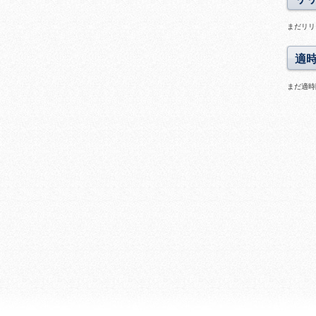
まだリリ
適
まだ適時