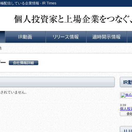
極配信している企業情報 - IR Times
個人投資家と上場企業をつなぐ、リレーションサービス。
他
IR動画
リリース情報
適時開示情報
ー
株式会社ハイパー 会
社詳細情報
IR
録されていません。
3:39
個人投
会社説
リ