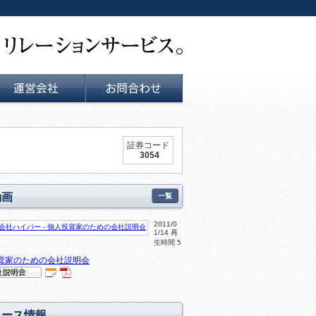
運営会社
お問い合せ
証券コード
3054
動画
一覧
2011/0
1/14 再
生時間 5
資家のための会社説明会
IR
P
明会
DF
動
資
リース情報
画