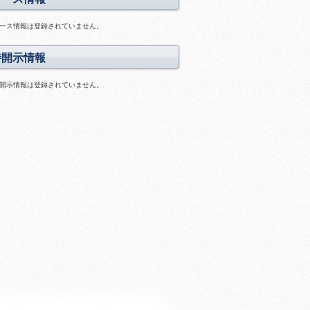
料
ス
あ
ラ
ース情報は登録されていません。
り
イ
ド
時開示情報
あ
り
開示情報は登録されていません。