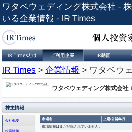
ワタベウェディング株式会社 - 株
いる企業情報 - IR Times
個人投資家と上場企業をつな
IR Times
>
企業情報
> ワタベウ
IR Timesとは
ご利用企業
IR動画
ワタベウェディング株式会社
株主情報
市場名
上場/公開年月
会社概要
市場情報はまだ登録されていません。
役員情報