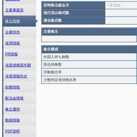
定時株主総会月
- 未登録 -
主要事業所
発行済み株式数
潜在株式数
株主情報
主要株主
企業特色
採用情報
株主構成
PR情報
外国人持ち株数
投信持株数
決算情報四半期
浮動株比率
決算情報年次
少数特定者持株比率
財務情報
配当金情報
株主優待
動画情報
PDF資料