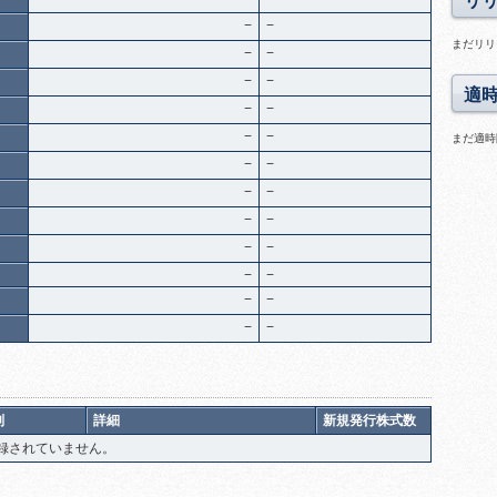
リ
−
−
まだリリ
−
−
−
−
適
−
−
−
−
まだ適時
−
−
−
−
−
−
−
−
−
−
−
−
−
−
別
詳細
新規発行株式数
録されていません。