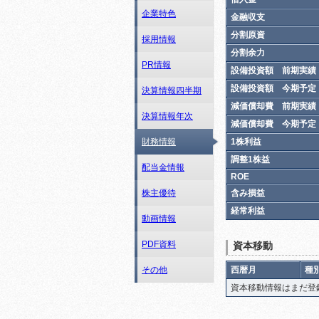
企業特色
金融収支
分割原資
採用情報
分割余力
PR情報
設備投資額 前期実績
設備投資額 今期予定
決算情報四半期
減価償却費 前期実績
決算情報年次
減価償却費 今期予定
1株利益
財務情報
調整1株益
配当金情報
ROE
含み損益
株主優待
経常利益
動画情報
PDF資料
資本移動
西暦月
種
その他
資本移動情報はまだ登