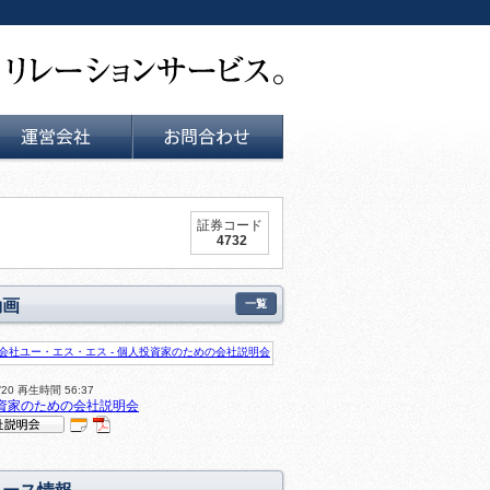
運営会社
お問い合せ
証券コード
4732
動画
一覧
0/20 再生時間 56:37
資家のための会社説明会
IR
P
明会
DF
動
資