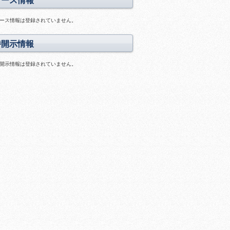
リース情報
画
料
ス
あ
ラ
ース情報は登録されていません。
り
イ
ド
時開示情報
あ
り
開示情報は登録されていません。