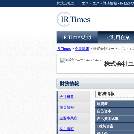
株式会社ユー・エス・エス - 財務情報 - IR動画や
IR Times
>
企業情報
> 株式会社ユー・エス・エス
IR Timesとは
ご利用企業
株式会社ユ
財務情報
財務情報
会社概要
総資産
役員情報
自己資本
主要事業所
自己資本比率
1株純資産
株主情報
借入金