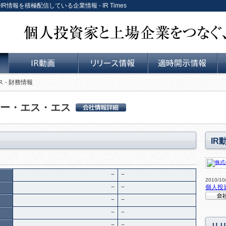
IR情報を積極配信している企業情報 - IR Times
個人投資家と上場企業をつなぐ、リレーションサービス。
 - 財務情報
IR動画
リリース情報
適時開示情報
ー・エス・エス
株式会社ユー・エス・
エス 会社詳細情報
IR
−
−
2010/1
−
−
個人投
−
−
会社説
−
−
−
−