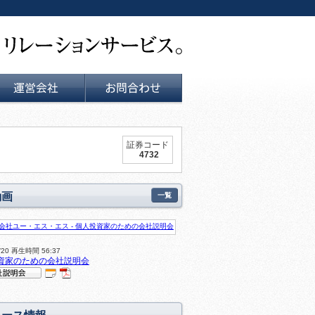
運営会社
お問い合せ
証券コード
4732
動画
一覧
0/20 再生時間 56:37
資家のための会社説明会
IR
P
明会
DF
動
資