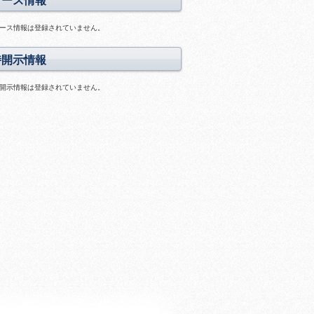
リース情報
画
料
ス
あ
ラ
ース情報は登録されていません。
り
イ
ド
時開示情報
あ
り
開示情報は登録されていません。