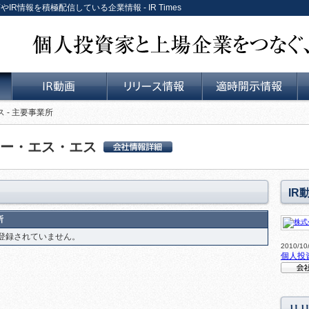
やIR情報を積極配信している企業情報 - IR Times
個人投資家と上場企業をつなぐ、リレーションサービス。
 - 主要事業所
IR動画
リリース情報
適時開示情報
ー・エス・エス
株式会社ユー・エス・
エス 会社詳細情報
IR
所
登録されていません。
2010/1
個人投
会社説