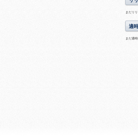
リ
まだリリ
適
まだ適時