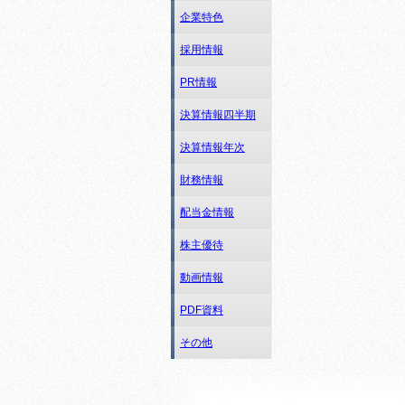
企業特色
採用情報
PR情報
決算情報四半期
決算情報年次
財務情報
配当金情報
株主優待
動画情報
PDF資料
その他