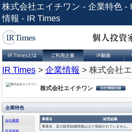
株式会社エイチワン - 企業特色 
情報 - IR Times
個人投資家と上場企業をつな
IR Times
>
企業情報
> 株式会社エ
IR Timesとは
ご利用企業
IR動画
株式会社エイチワン
株式会社エイチワ
ン 会社詳細情報
企業特色
事業名
経営組織
会社概要
事業名、及び経営組織情報はまだ登録されていません。
役員情報