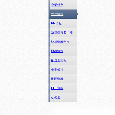
企業特色
採用情報
PR情報
決算情報四半期
決算情報年次
財務情報
配当金情報
株主優待
動画情報
PDF資料
その他