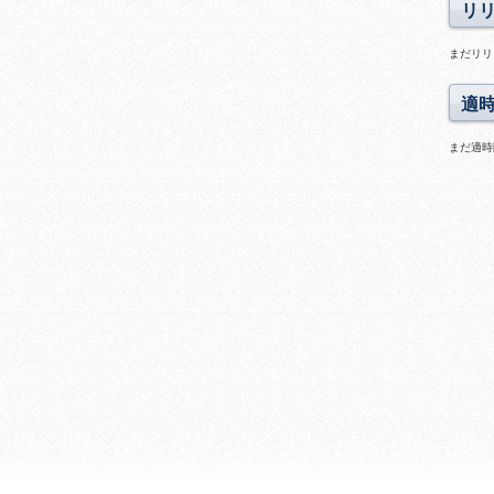
リ
まだリリ
適
まだ適時