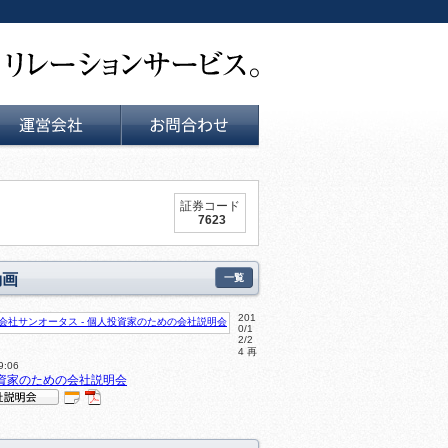
運営会社
お問い合せ
証券コード
7623
動画
一覧
201
0/1
2/2
4 再
:06
資家のための会社説明会
IR
P
明会
DF
動