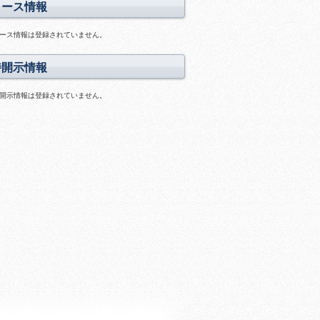
資
リース情報
画
料
ス
あ
ラ
ース情報は登録されていません。
り
イ
ド
時開示情報
あ
り
開示情報は登録されていません。