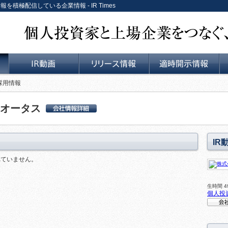
報を積極配信している企業情報 - IR Times
個人投資家と上場企業をつなぐ、リレーションサービス。
 採用情報
IR動画
リリース情報
適時開示情報
オータス
株式会社サンオータ
ス 会社詳細情報
IR
れていません。
生時間 49
個人投
会社説