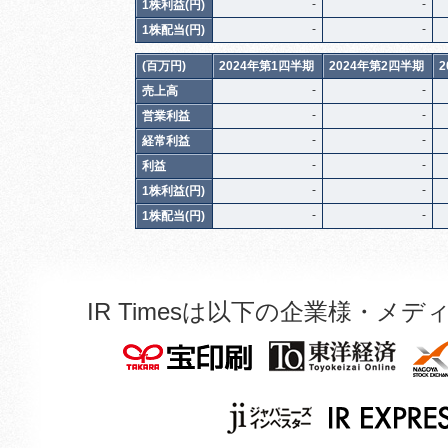
-
-
1株利益(円)
-
-
1株配当(円)
(百万円)
2024年第1四半期
2024年第2四半期
-
-
売上高
-
-
営業利益
-
-
経常利益
-
-
利益
-
-
1株利益(円)
-
-
1株配当(円)
IR Timesは以下の企業様・