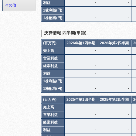
-
-
利益
その他
-
-
1株利益(円)
-
-
1株配当(円)
決算情報 四半期(単独)
(百万円)
2026年第1四半期
2026年第2四半期
-
-
売上高
-
-
営業利益
-
-
経常利益
-
-
利益
-
-
1株利益(円)
-
-
1株配当(円)
(百万円)
2025年第1四半期
2025年第2四半期
-
-
売上高
-
-
営業利益
-
-
経常利益
-
-
利益