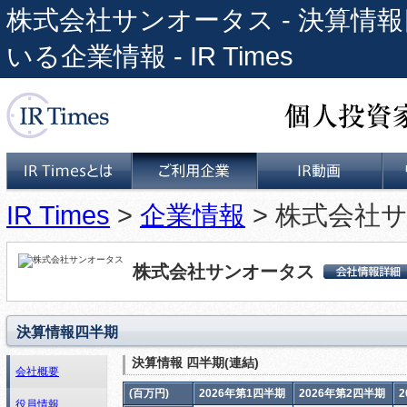
株式会社サンオータス - 決算情報
いる企業情報 - IR Times
個人投資家と上場企業をつな
IR Times
>
企業情報
> 株式会社サ
IR Timesとは
ご利用企業
IR動画
株式会社サンオータス
株式会社サンオータ
ス 会社詳細情報
決算情報四半期
決算情報 四半期(連結)
会社概要
(百万円)
2026年第1四半期
2026年第2四半期
役員情報