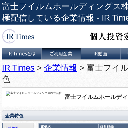
富士フイルムホールディングス株式会
極配信している企業情報 - IR Tim
個人投資家と上場企業をつな
IR Times
>
企業情報
> 富士フイ
IR Timesとは
ご利用企業
IR動画
色
富士フイルムホールディ
企業特色
事業名
経営組織