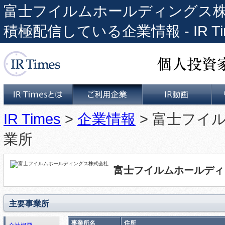
富士フイルムホールディングス株式会
積極配信している企業情報 - IR Ti
個人投資家と上場企業をつな
IR Times
>
企業情報
> 富士フイ
IR Timesとは
ご利用企業
IR動画
業所
富士フイルムホールディ
主要事業所
事業所名
住所